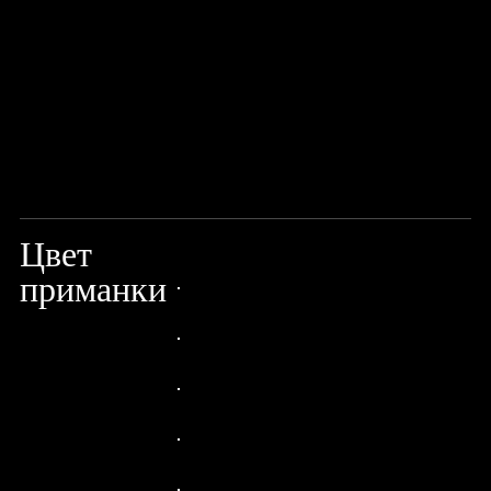
Цвет
BLACK GHOST
приманки
24px Title
24px Title
24px Title
24px Title