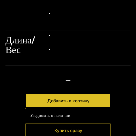
24px Title
24px Title
Длина/
24px Title
Вес
24px Title
—
Добавить в корзину
Уведомить о наличии
Купить сразу