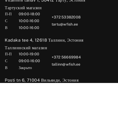
Vitamiini tänav 1, 50412 Тарту, Эстония
Тартуский магазин
П-П
09:00-18:00
+372 53382008
С
10:00-16:00
tartu@wfish.ee
В
10:00-16:00
Kadaka tee 4, 12618 Таллинн, Эстония
Таллиннский магазин
П-П
10:00-19:00
+372 56669984
С
09:00-16:00
tallinn@wfish.ee
В
Закрыто
Posti tn 6, 71004 Вильянди, Эстония
Вильяндиский магазин
П-П
10:00-18:00
+372 58510424
С
09:00-15:00
viljandi@wfish.ee
В
Закрыто