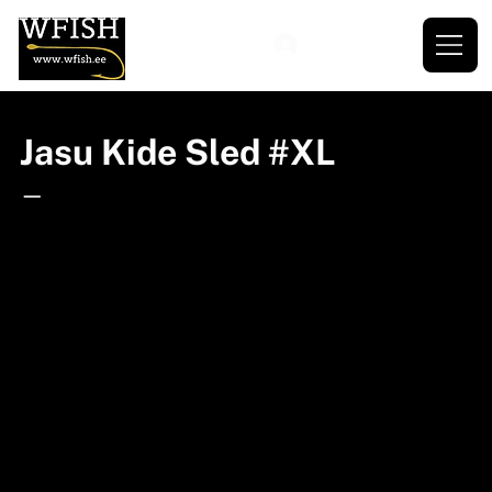
Jasu Kide Sled #XL
—