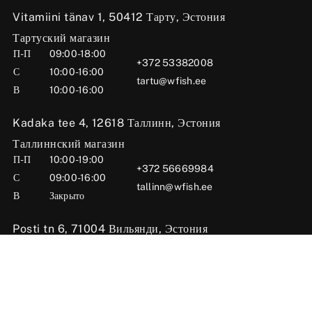
Vitamiini tänav 1, 50412 Тарту, Эстония
Тартуский магазин
П-П
09:00-18:00
+372 53382008
С
10:00-16:00
tartu@wfish.ee
В
10:00-16:00
Kadaka tee 4, 12618 Таллинн, Эстония
Таллиннский магазин
П-П
10:00-19:00
+372 56669984
С
09:00-16:00
tallinn@wfish.ee
В
Закрыто
Posti tn 6, 71004 Вильянди, Эстония
Вильяндиский магазин
П-П
10:00-18:00
+372 58510424
С
09:00-15:00
viljandi@wfish.ee
В
Закрыто