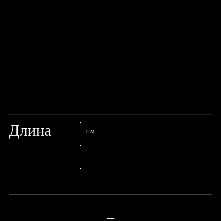
Длина
5 М
24px Title
24px Title
—