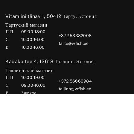
Vitamiini tänav 1, 50412 Тарту, Эстония
Тартуский магазин
П-П
09:00-18:00
+372 53382008
С
10:00-16:00
tartu@wfish.ee
В
10:00-16:00
Kadaka tee 4, 12618 Таллинн, Эстония
Таллиннский магазин
П-П
10:00-19:00
+372 56669984
С
09:00-16:00
tallinn@wfish.ee
В
Закрыто
Posti tn 6, 71004 Вильянди, Эстония
Вильяндиский магазин
П-П
10:00-18:00
+372 58510424
С
09:00-15:00