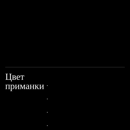
Цвет
BLING PERCH
приманки
24px Title
24px Title
24px Title