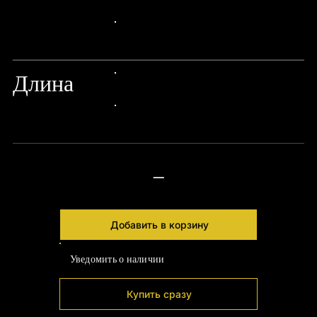
24px Title
24px Title
Длина
24px Title
24px Title
—
Добавить в корзину
Уведомить о наличии
Купить сразу