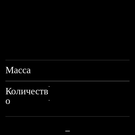
Масса
3,6G
Количеств
24px Title
о
24px Title
—