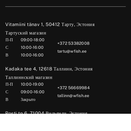
Vitamiini tänav 1, 50412 Тарту, Эстония
Тартуский магазин
П-П
09:00-18:00
+372 53382008
С
10:00-16:00
tartu@wfish.ee
В
10:00-16:00
Kadaka tee 4, 12618 Таллинн, Эстония
Таллиннский магазин
П-П
10:00-19:00
+372 56669984
С
09:00-16:00
tallinn@wfish.ee
В
Закрыто
Posti tn 6, 71004 Вильянди, Эстония
Вильяндиский магазин
П-П
10:00-18:00