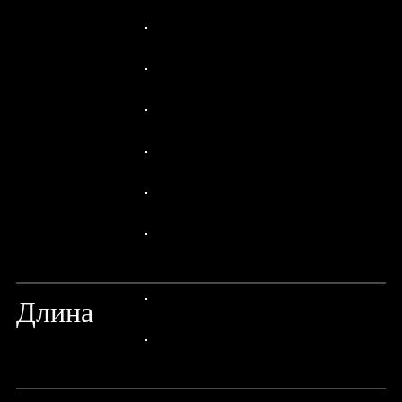
24px Title
24px Title
24px Title
24px Title
24px Title
24px Title
24px Title
Длина
24px Title
24px Title